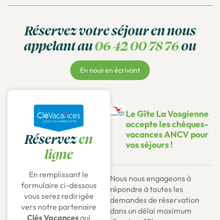
Réservez votre séjour en nous
appelant au
06 42 00 78 76
ou
En nous en écrivant
Le Gîte La Vosgienne
accepte les chèques-
vacances ANCV pour
Réservez
en
vos séjours !
ligne
En remplissant le
Nous nous engageons à
formulaire ci-dessous
répondre à toutes les
vous serez redirigée
demandes de réservation
vers notre partenaire
dans un délai maximum
Clés Vacances
qui