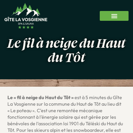
Le fil à neige du Haut
du Tôt
Le « fil à neige du Haut du Tôt »
est à 5 minutes du Gîte
La Vosgienne sur la commune du Haut de Tôt au lieu dit
« Le poteau ». C’est une remontée mécanique
fonctionnant à l’énergie solaire qui est gérée par les
bénévoles de l’association loi 1901 du Téléski du Haut du
Tôt. Pour les skieurs alpin et les snowboardeur, elle est