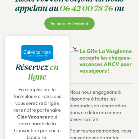
appelant au
06 42 00 78 76
ou
En nous en écrivant
Le Gîte La Vosgienne
accepte les chèques-
vacances ANCV pour
Réservez
en
vos séjours !
ligne
En remplissant le
Nous nous engageons à
formulaire ci-dessous
répondre à toutes les
vous serez redirigée
demandes de réservation
vers notre partenaire
dans un délai maximum
Clés Vacances
qui
d’environ 12h.
sera chargé de la
transaction par carte
Pour toutes demandes, vous
bancaire.
pouvez nous contacter