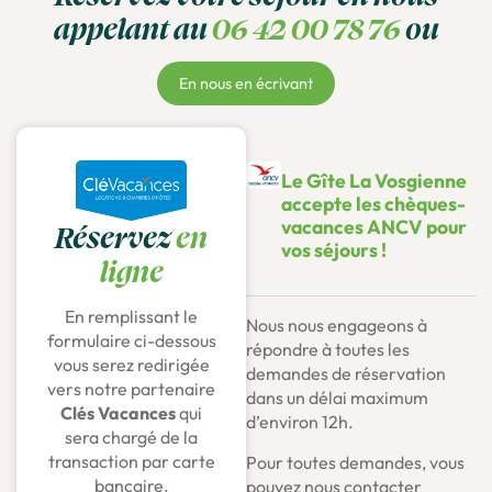
appelant au
06 42 00 78 76
ou
En nous en écrivant
Le Gîte La Vosgienne
accepte les chèques-
vacances ANCV pour
Réservez
en
vos séjours !
ligne
En remplissant le
Nous nous engageons à
formulaire ci-dessous
répondre à toutes les
vous serez redirigée
demandes de réservation
vers notre partenaire
dans un délai maximum
Clés Vacances
qui
d’environ 12h.
sera chargé de la
transaction par carte
Pour toutes demandes, vous
bancaire.
pouvez nous contacter