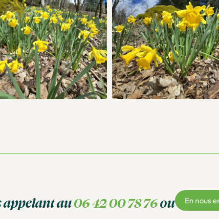
s appelant au
06 42 00 78 76
ou
En nous e