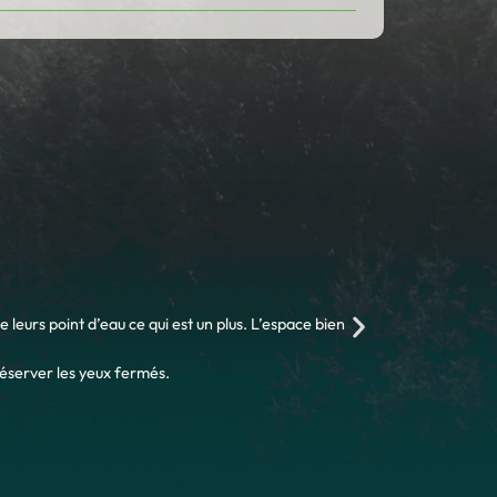
eurs point d’eau ce qui est un plus. L’espace bien
Très joli gîte 
SPA et un sauna
 réserver les yeux fermés.
recommandati
Mickaël